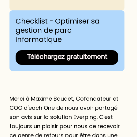
Pourquoi avez-vous décidé d’être accompagné
par Everping ? Quels étaient les problèmes que
Checklist - Optimiser sa
vous souhaitiez résoudre ?
gestion de parc
Qu'appréciez-vous chez Everping ?
informatique
Quelles sont les fonctionnalités de la plateforme
que vous préférez ?
Téléchargez gratuitement
Quels sont les autres avantages que vous
avez observés ?
Merci à Maxime Baudet, Cofondateur et
COO d'each One de nous avoir partagé
son avis sur la solution Everping. C'est
toujours un plaisir pour nous de recevoir
ce genre de retours pour être dans une