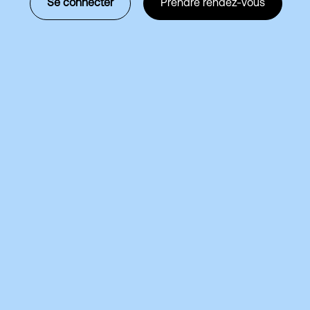
Se connecter
Prendre rendez-vous
maintenance informatique :
 vous devez savoir
qu'il faut savoir sur le contrat de
rmatique.