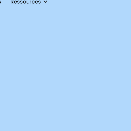
s
Ressources
e et
Contrat de 
métier,
tout ce que
 débouchés
Découvrez tout ce 
maintenance info
aintenance et