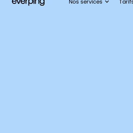
Nos services
Tarif
Gestionnaire en maintenanc
support informatique : fiche 
salaire 2026, formations et
Découvrez le métier de gestionnaire en m
support informatique.